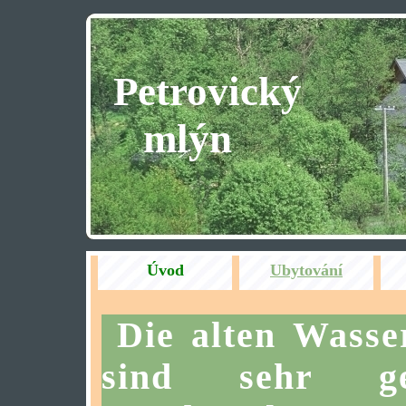
Petrovický
mlýn
Úvod
Ubytování
Die alten Wass
sind sehr ge